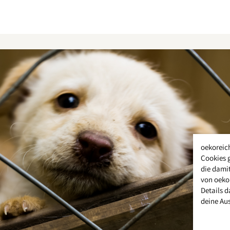
oekoreic
Cookies 
die damit
von oeko
Details d
deine Au