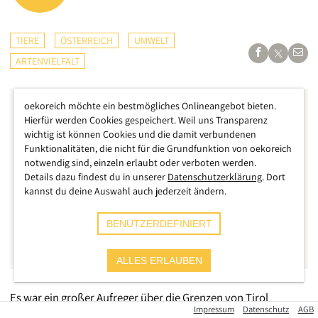
TIERE
ÖSTERREICH
UMWELT
ARTENVIELFALT
oekoreich möchte ein bestmögliches Onlineangebot bieten.
Hierfür werden Cookies gespeichert. Weil uns Transparenz
wichtig ist können Cookies und die damit verbundenen
Funktionalitäten, die nicht für die Grundfunktion von oekoreich
notwendig sind, einzeln erlaubt oder verboten werden.
Details dazu findest du in unserer
Datenschutzerklärung
. Dort
kannst du deine Auswahl auch jederzeit ändern.
BENUTZERDEFINIERT
ALLES ERLAUBEN
Es war ein großer Aufreger über die Grenzen von Tirol
Impressum
Datenschutz
AGB
hinweg, als im September bekanntgegeben wurde, dass