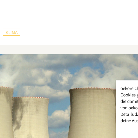
KLIMA
oekoreic
Cookies 
die damit
von oeko
Details d
deine Au