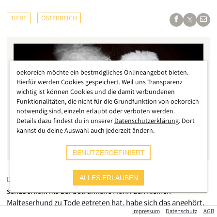
TIERE
ÖSTERREICH
oekoreich möchte ein bestmögliches Onlineangebot bieten.
Hierfür werden Cookies gespeichert. Weil uns Transparenz
wichtig ist können Cookies und die damit verbundenen
Funktionalitäten, die nicht für die Grundfunktion von oekoreich
notwendig sind, einzeln erlaubt oder verboten werden.
Details dazu findest du in unserer
Datenschutzerklärung
. Dort
kannst du deine Auswahl auch jederzeit ändern.
BENUTZERDEFINIERT
Die Schilderungen der Zeugin vor Gericht lesen sich
ALLES ERLAUBEN
schauerlich. Als der betrunkene Mann den kleinen
Malteserhund zu Tode getreten hat, habe sich das angehört,
Impressum
Datenschutz
AGB
„
als würden Weinflaschen zertrümmert
“, zitiert der ORF die