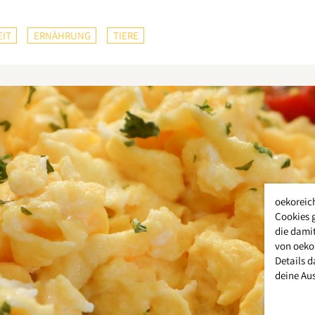
IT
ERNÄHRUNG
TIERE
oekoreic
Cookies 
die damit
von oeko
Details d
deine Au