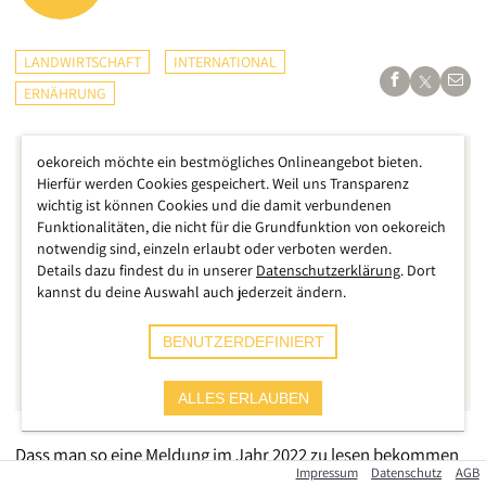
LANDWIRTSCHAFT
INTERNATIONAL
ERNÄHRUNG
oekoreich möchte ein bestmögliches Onlineangebot bieten.
Hierfür werden Cookies gespeichert. Weil uns Transparenz
wichtig ist können Cookies und die damit verbundenen
Funktionalitäten, die nicht für die Grundfunktion von oekoreich
notwendig sind, einzeln erlaubt oder verboten werden.
Details dazu findest du in unserer
Datenschutzerklärung
. Dort
kannst du deine Auswahl auch jederzeit ändern.
BENUTZERDEFINIERT
ALLES ERLAUBEN
Dass man so eine Meldung im Jahr 2022 zu lesen bekommen
Impressum
Datenschutz
AGB
würde, noch dazu aus Europa, damit hätte wohl niemand