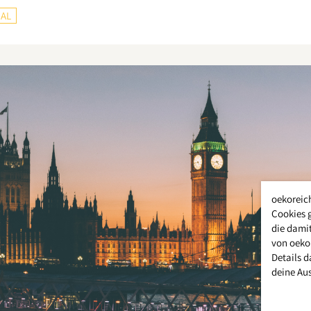
AL
oekoreic
Cookies 
die damit
von oeko
Details d
deine Au