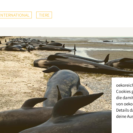
INTERNATIONAL
TIERE
oekoreic
Cookies 
die damit
von oeko
Details d
deine Au