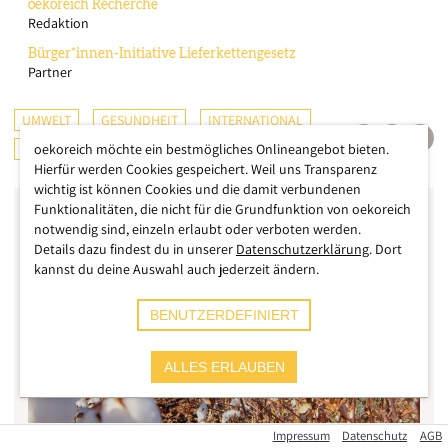
oekoreich
Recherche
Redaktion
Bürger*innen-Initiative
Lieferkettengesetz
Partner
UMWELT
GESUNDHEIT
INTERNATIONAL
LANDWIRTSCHAFT
oekoreich möchte ein bestmögliches Onlineangebot bieten.
Hierfür werden Cookies gespeichert. Weil uns Transparenz
wichtig ist können Cookies und die damit verbundenen
Funktionalitäten, die nicht für die Grundfunktion von oekoreich
notwendig sind, einzeln erlaubt oder verboten werden.
Details dazu findest du in unserer
Datenschutzerklärung
. Dort
kannst du deine Auswahl auch jederzeit ändern.
BENUTZERDEFINIERT
ALLES ERLAUBEN
Impressum
Datenschutz
AGB