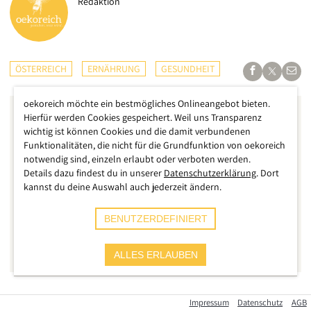
Redaktion
ÖSTERREICH
ERNÄHRUNG
GESUNDHEIT
oekoreich möchte ein bestmögliches Onlineangebot bieten.
Hierfür werden Cookies gespeichert. Weil uns Transparenz
wichtig ist können Cookies und die damit verbundenen
Funktionalitäten, die nicht für die Grundfunktion von oekoreich
notwendig sind, einzeln erlaubt oder verboten werden.
Details dazu findest du in unserer
Datenschutzerklärung
. Dort
kannst du deine Auswahl auch jederzeit ändern.
BENUTZERDEFINIERT
ALLES ERLAUBEN
Die Hochsaison der Krapfen erreicht ihren Höhepunkt und
Impressum
Datenschutz
AGB