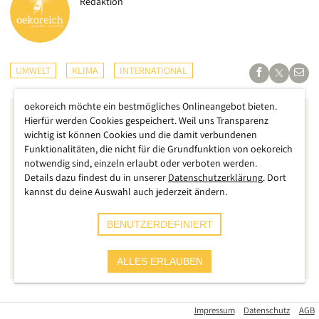
Redaktion
UMWELT
KLIMA
INTERNATIONAL
oekoreich möchte ein bestmögliches Onlineangebot bieten.
Hierfür werden Cookies gespeichert. Weil uns Transparenz
wichtig ist können Cookies und die damit verbundenen
Funktionalitäten, die nicht für die Grundfunktion von oekoreich
notwendig sind, einzeln erlaubt oder verboten werden.
Details dazu findest du in unserer
Datenschutzerklärung
. Dort
kannst du deine Auswahl auch jederzeit ändern.
BENUTZERDEFINIERT
ALLES ERLAUBEN
Innerhalb von nur wenigen Tagen ist die Menge an Regen
Impressum
Datenschutz
AGB