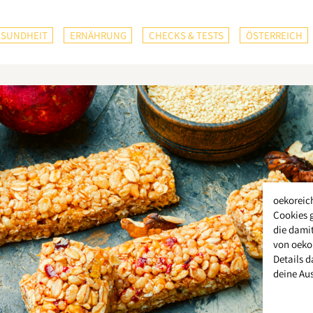
ESUNDHEIT
ERNÄHRUNG
CHECKS & TESTS
ÖSTERREICH
oekoreic
Cookies 
die damit
von oeko
Details d
deine Au