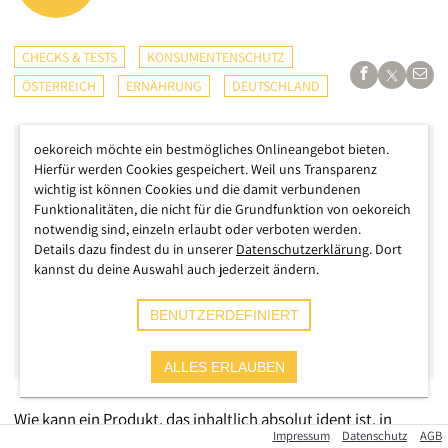
CHECKS & TESTS
KONSUMENTENSCHUTZ
ÖSTERREICH
ERNÄHRUNG
DEUTSCHLAND
oekoreich möchte ein bestmögliches Onlineangebot bieten.
Hierfür werden Cookies gespeichert. Weil uns Transparenz
wichtig ist können Cookies und die damit verbundenen
Funktionalitäten, die nicht für die Grundfunktion von oekoreich
notwendig sind, einzeln erlaubt oder verboten werden.
Details dazu findest du in unserer
Datenschutzerklärung
. Dort
kannst du deine Auswahl auch jederzeit ändern.
BENUTZERDEFINIERT
ALLES ERLAUBEN
Wie kann ein Produkt, das inhaltlich absolut ident ist, in
Impressum
Datenschutz
AGB
einem direkten Nachbarland um 150 Prozent weniger kosten