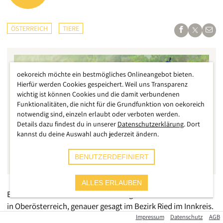
ÖSTERREICH
TIERE
oekoreich möchte ein bestmögliches Onlineangebot bieten.
Hierfür werden Cookies gespeichert. Weil uns Transparenz
wichtig ist können Cookies und die damit verbundenen
Funktionalitäten, die nicht für die Grundfunktion von oekoreich
notwendig sind, einzeln erlaubt oder verboten werden.
Details dazu findest du in unserer
Datenschutzerklärung
. Dort
kannst du deine Auswahl auch jederzeit ändern.
BENUTZERDEFINIERT
ALLES ERLAUBEN
Erneut ein Fall von Tiermisshandlung in Österreich – diesmal
in Oberösterreich, genauer gesagt im Bezirk Ried im Innkreis.
Wie die „
OÖN
“ berichten, wurden einem Pfau bei lebendigem
Impressum
Datenschutz
AGB