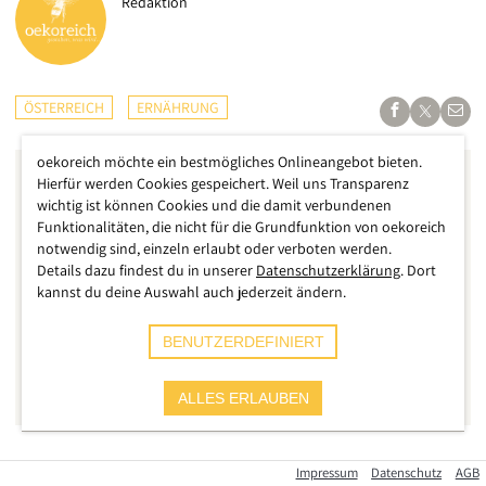
Redaktion
ÖSTERREICH
ERNÄHRUNG
oekoreich möchte ein bestmögliches Onlineangebot bieten.
Hierfür werden Cookies gespeichert. Weil uns Transparenz
wichtig ist können Cookies und die damit verbundenen
Funktionalitäten, die nicht für die Grundfunktion von oekoreich
notwendig sind, einzeln erlaubt oder verboten werden.
Details dazu findest du in unserer
Datenschutzerklärung
. Dort
kannst du deine Auswahl auch jederzeit ändern.
BENUTZERDEFINIERT
ALLES ERLAUBEN
Seit Jahren fordern wir die verpflichtende
Kennzeichnung
Impressum
Datenschutz
AGB