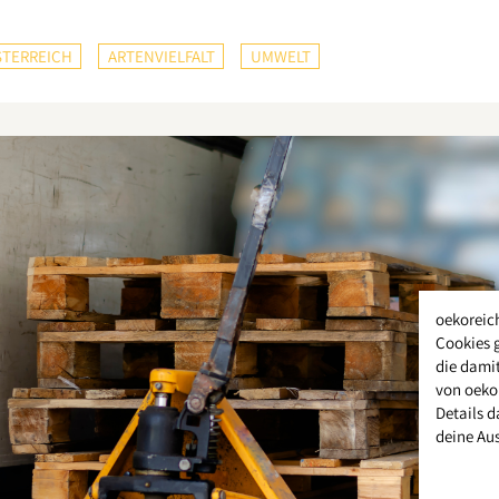
TERREICH
ARTENVIELFALT
UMWELT
oekoreic
Cookies 
die damit
von oeko
Details d
deine Au