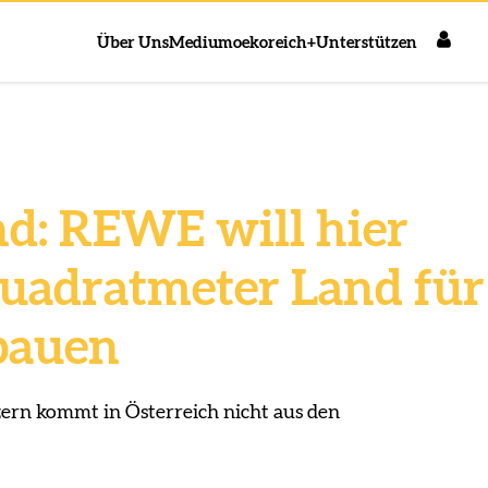
Über Uns
Medium
oekoreich+
Unterstützen
d: REWE will hier
uadratmeter Land für
bauen
rn kommt in Österreich nicht aus den