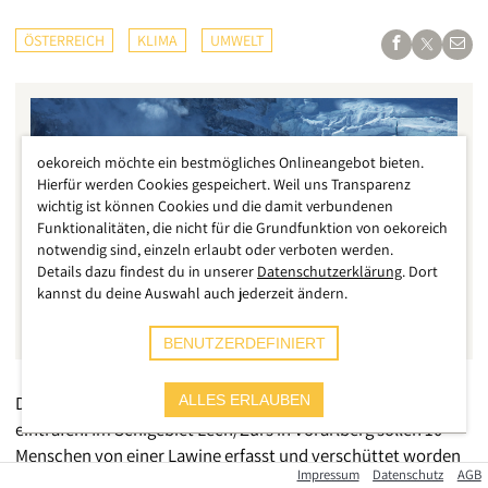
ÖSTERREICH
KLIMA
UMWELT
oekoreich möchte ein bestmögliches Onlineangebot bieten.
Hierfür werden Cookies gespeichert. Weil uns Transparenz
wichtig ist können Cookies und die damit verbundenen
Funktionalitäten, die nicht für die Grundfunktion von oekoreich
notwendig sind, einzeln erlaubt oder verboten werden.
Details dazu findest du in unserer
Datenschutzerklärung
. Dort
kannst du deine Auswahl auch jederzeit ändern.
BENUTZERDEFINIERT
Der Schock saß tief, als die ersten Meldungen Sonntagabend
ALLES ERLAUBEN
eintrafen. Im Schigebiet Lech/Zürs in Vorarlberg sollen 10
Menschen von einer Lawine erfasst und verschüttet worden
Impressum
Datenschutz
AGB
sein. Sofort machten sich bis zu 200 Rettungskräfte, inklusive