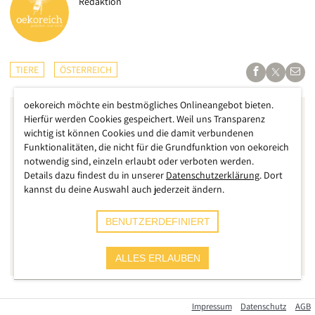
Redaktion
TIERE
ÖSTERREICH
oekoreich möchte ein bestmögliches Onlineangebot bieten.
Hierfür werden Cookies gespeichert. Weil uns Transparenz
wichtig ist können Cookies und die damit verbundenen
Funktionalitäten, die nicht für die Grundfunktion von oekoreich
notwendig sind, einzeln erlaubt oder verboten werden.
Details dazu findest du in unserer
Datenschutzerklärung
. Dort
kannst du deine Auswahl auch jederzeit ändern.
BENUTZERDEFINIERT
ALLES ERLAUBEN
Wie konnte das nur passieren? Was hat dazu geführt, dass ein
Impressum
Datenschutz
AGB