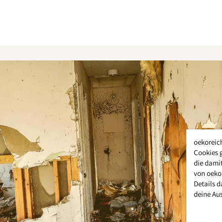
oekoreic
Cookies 
die damit
von oeko
Details d
deine Au