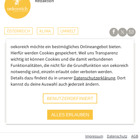
Redaktion
ÖSTERREICH
KLIMA
UMWELT
oekoreich möchte ein bestmögliches Onlineangebot bieten.
Hierfür werden Cookies gespeichert. Weil uns Transparenz
wichtig ist können Cookies und die damit verbundenen
Funktionalitäten, die nicht für die Grundfunktion von oekoreich
notwendig sind, einzeln erlaubt oder verboten werden.
Details dazu findest du in unserer
Datenschutzerklärung
. Dort
kannst du deine Auswahl auch jederzeit ändern.
BENUTZERDEFINIERT
ALLES ERLAUBEN
Man fühlt sich seit einigen Tagen fast schon wie im Frühling –
Impressum
Datenschutz
AGB