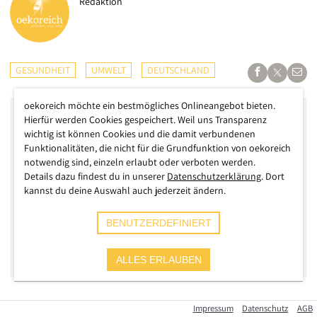
Redaktion
GESUNDHEIT
UMWELT
DEUTSCHLAND
oekoreich möchte ein bestmögliches Onlineangebot bieten.
Hierfür werden Cookies gespeichert. Weil uns Transparenz
wichtig ist können Cookies und die damit verbundenen
Funktionalitäten, die nicht für die Grundfunktion von oekoreich
notwendig sind, einzeln erlaubt oder verboten werden.
Details dazu findest du in unserer
Datenschutzerklärung
. Dort
kannst du deine Auswahl auch jederzeit ändern.
BENUTZERDEFINIERT
ALLES ERLAUBEN
Der milliardenschwere Automobil-Konzern Tesla kommt
Impressum
Datenschutz
AGB