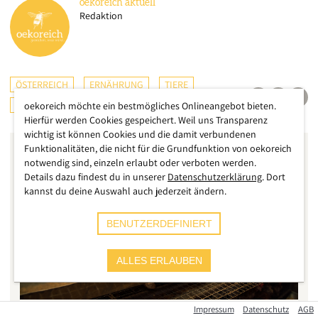
oekoreich
aktuell
Redaktion
ÖSTERREICH
ERNÄHRUNG
TIERE
LANDWIRTSCHAFT
CHECKS & TESTS
oekoreich möchte ein bestmögliches Onlineangebot bieten.
Hierfür werden Cookies gespeichert. Weil uns Transparenz
wichtig ist können Cookies und die damit verbundenen
Funktionalitäten, die nicht für die Grundfunktion von oekoreich
notwendig sind, einzeln erlaubt oder verboten werden.
Details dazu findest du in unserer
Datenschutzerklärung
. Dort
kannst du deine Auswahl auch jederzeit ändern.
BENUTZERDEFINIERT
ALLES ERLAUBEN
Impressum
Datenschutz
AGB