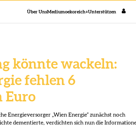
Über Uns
Medium
oekoreich+
Unterstützen
g könnte wackeln:
gie fehlen 6
n Euro
che Energieversorger „Wien Energie“ zunächst noch
chte dementierte, verdichten sich nun die Information