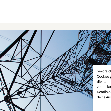
oekoreic
Cookies 
die damit
von oeko
Details d
deine Au