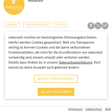
Redaktion
UMWELT
INTERNATIONAL
KLIMA
oekoreich möchte ein bestmögliches Onlineangebot bieten.
Hierfür werden Cookies gespeichert. Weil uns Transparenz
wichtig ist können Cookies und die damit verbundenen
Funktionalitäten, die nicht für die Grundfunktion von oekoreich
notwendig sind, einzeln erlaubt oder verboten werden.
Details dazu findest du in unserer
Datenschutzerklärung
. Dort
kannst du deine Auswahl auch jederzeit ändern.
BENUTZERDEFINIERT
ALLES ERLAUBEN
Die schwersten Regenfälle in Nigeria seit Jahrzehnten haben
Impressum
Datenschutz
AGB