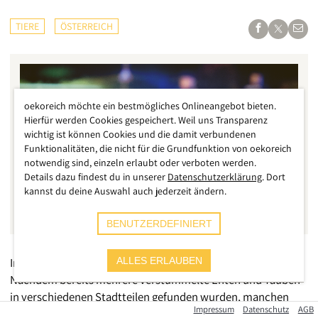
TIERE
ÖSTERREICH
oekoreich möchte ein bestmögliches Onlineangebot bieten.
Hierfür werden Cookies gespeichert. Weil uns Transparenz
wichtig ist können Cookies und die damit verbundenen
Funktionalitäten, die nicht für die Grundfunktion von oekoreich
notwendig sind, einzeln erlaubt oder verboten werden.
Details dazu findest du in unserer
Datenschutzerklärung
. Dort
kannst du deine Auswahl auch jederzeit ändern.
BENUTZERDEFINIERT
In Salzburg geht die Serie an misshandelten Tieren weiter.
ALLES ERLAUBEN
Nachdem bereits mehrere verstümmelte Enten und Tauben
in verschiedenen Stadtteilen gefunden wurden, manchen
Impressum
Datenschutz
AGB
wurden bei lebendigem Leibe die Haut runtergezogen oder