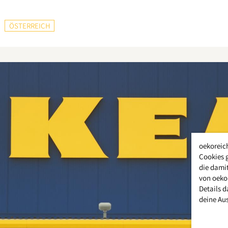
ÖSTERREICH
oekoreic
Cookies 
die damit
von oeko
Details d
deine Au