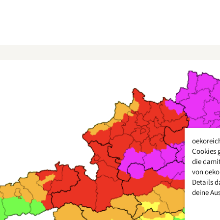
oekoreic
Cookies 
die damit
von oeko
Details d
deine Au