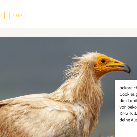
T
TIERE
oekoreic
Cookies 
die damit
von oeko
Details d
deine Au