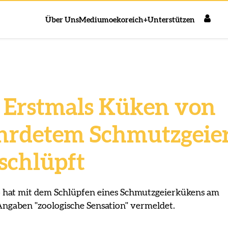
Über Uns
Medium
oekoreich+
Unterstützen
: Erstmals Küken von
ährdetem Schmutzgeie
eschlüpft
 hat mit dem Schlüpfen eines Schmutzgeierkükens am
 Angaben "zoologische Sensation" vermeldet.