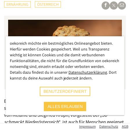
ERNÄHRUNG
ÖSTERREICH
oekoreich möchte ein bestmögliches Onlineangebot bieten.
Hierfür werden Cookies gespeichert. Weil uns Transparenz
wichtig ist können Cookies und die damit verbundenen
Funktionalitäten, die nicht für die Grundfunktion von oekoreich
notwendig sind, einzeln erlaubt oder verboten werden.
Details dazu findest du in unserer
Datenschutzerklärung
. Dort
kannst du deine Auswahl auch jederzeit ändern.
BENUTZERDEFINIERT
Es sind kleine Köstlichkeiten, die nicht nur in Winterzeiten
ALLES ERLAUBEN
sehr beliebt sind: Kekse mit Rosinen und Hafer. Das Rezept
von Melanie und Siegfried Kröpfl, vorgestellt bei „
So
schmeckt Niederösterreich
“, ist auch für Menschen geeignet,
Impressum
Datenschutz
AGB
die keine Spitzenköche sind. Diese Zutaten benötigt man für