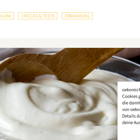
KLIMA
CHECKS & TESTS
ERNÄHRUNG
oekoreic
Cookies 
die damit
von oeko
Details d
deine Au