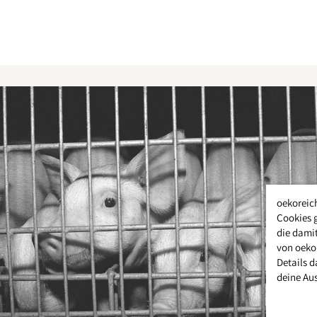
oekoreic
Cookies 
die damit
von oeko
Details d
deine Au