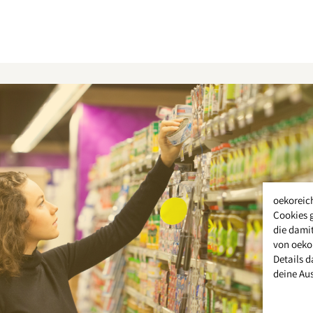
oekoreic
Cookies 
die damit
von oeko
Details d
deine Au