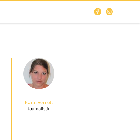
Karin
Bornett
Journalistin
n
r