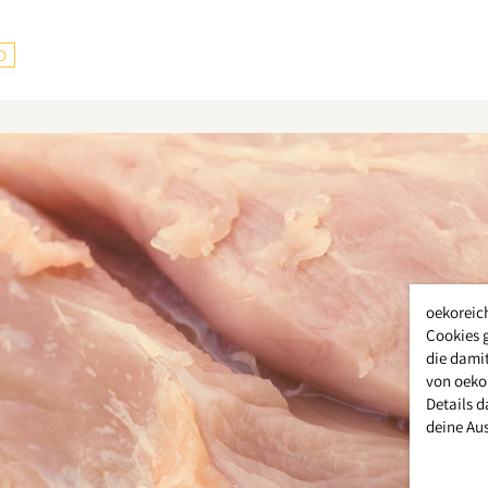
D
oekoreic
Cookies 
die damit
von oeko
Details d
deine Au