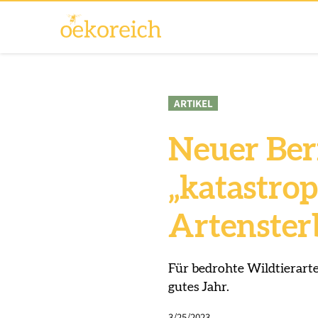
ARTIKEL
Neuer Beri
„katastro
Artenster
Für bedrohte Wildtierart
gutes Jahr.
3/25/2023