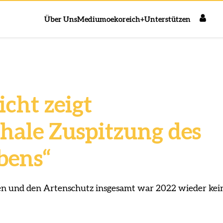
Über Uns
Medium
oekoreich+
Unterstützen
cht zeigt
phale Zuspitzung des
bens“
en und den Artenschutz insgesamt war 2022 wieder kei