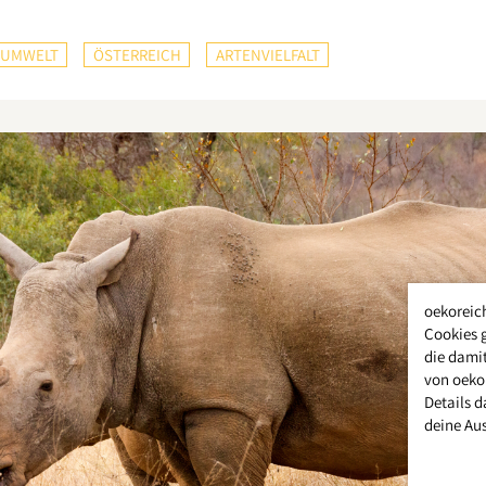
UMWELT
ÖSTERREICH
ARTENVIELFALT
oekoreic
Cookies 
die damit
von oeko
Details d
deine Au