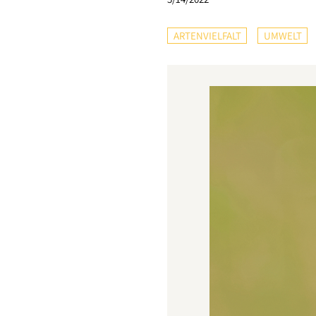
ARTENVIELFALT
UMWELT