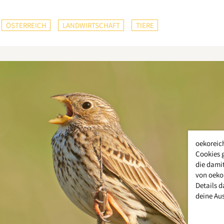
ÖSTERREICH
LANDWIRTSCHAFT
TIERE
oekoreic
Cookies 
die damit
von oeko
Details d
deine Au