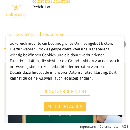
oekoreich
Recherche
Redaktion
CHECKS & TESTS
ERNÄHRUNG
KONSUMENTENSCHUTZ
oekoreich möchte ein bestmögliches Onlineangebot bieten.
ÖSTERREICH
Hierfür werden Cookies gespeichert. Weil uns Transparenz
DEUTSCHLAND
wichtig ist können Cookies und die damit verbundenen
Funktionalitäten, die nicht für die Grundfunktion von oekoreich
notwendig sind, einzeln erlaubt oder verboten werden.
Details dazu findest du in unserer
Datenschutzerklärung
. Dort
kannst du deine Auswahl auch jederzeit ändern.
BENUTZERDEFINIERT
ALLES ERLAUBEN
Impressum
Datenschutz
AGB