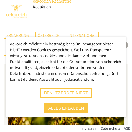
oekoreich
Recherche
Redaktion
ERNÄHRUNG
ÖSTERREICH
INTERNATIONAL
LANDWIRTSCHAFT
oekoreich möchte ein bestmögliches Onlineangebot bieten.
ARTENVIELFALT
Hierfür werden Cookies gespeichert. Weil uns Transparenz
UMWELT
wichtig ist können Cookies und die damit verbundenen
Funktionalitäten, die nicht für die Grundfunktion von oekoreich
notwendig sind, einzeln erlaubt oder verboten werden.
Details dazu findest du in unserer
Datenschutzerklärung
. Dort
kannst du deine Auswahl auch jederzeit ändern.
BENUTZERDEFINIERT
ALLES ERLAUBEN
Impressum
Datenschutz
AGB