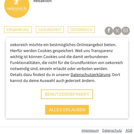
Redaktion
ERNÄHRUNG
GESUNDHEIT
ÖSTERREICH
oekoreich möchte ein bestmögliches Onlineangebot bieten.
Hierfür werden Cookies gespeichert. Weil uns Transparenz
wichtig ist können Cookies und die damit verbundenen
Funktionalitäten, die nicht für die Grundfunktion von oekoreich
notwendig sind, einzeln erlaubt oder verboten werden.
Details dazu findest du in unserer
Datenschutzerklärung
. Dort
kannst du deine Auswahl auch jederzeit ändern.
BENUTZERDEFINIERT
ALLES ERLAUBEN
Im Juli 2023 war es eine mediale Meldung, die jetzt langsam
Impressum
Datenschutz
AGB