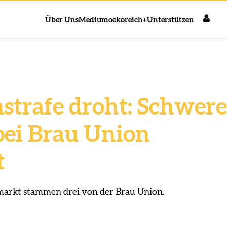
Über Uns
Medium
oekoreich+
Unterstützen
nstrafe droht: Schwere
bei Brau Union
t
markt stammen drei von der Brau Union.