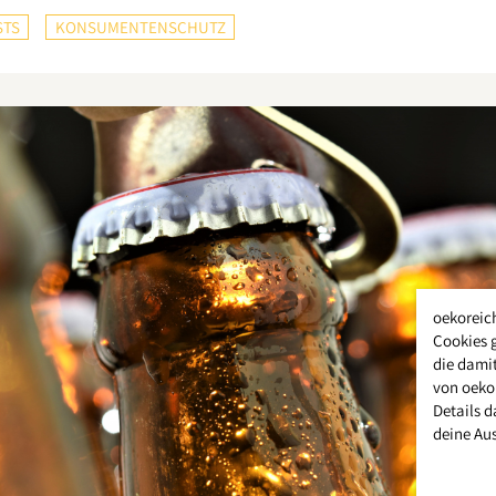
STS
KONSUMENTENSCHUTZ
oekoreic
Cookies 
die damit
von oeko
Details d
deine Au