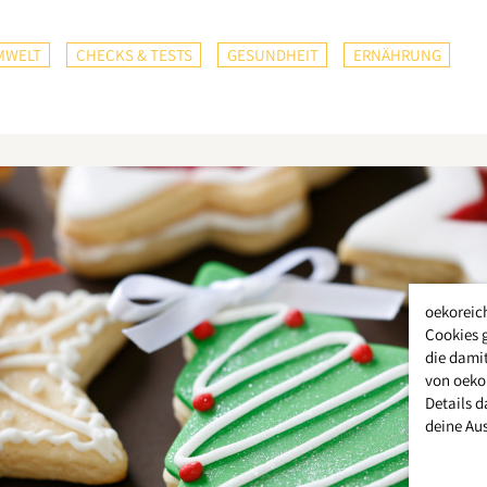
MWELT
CHECKS & TESTS
GESUNDHEIT
ERNÄHRUNG
oekoreic
Cookies 
die damit
von oeko
Details d
deine Au