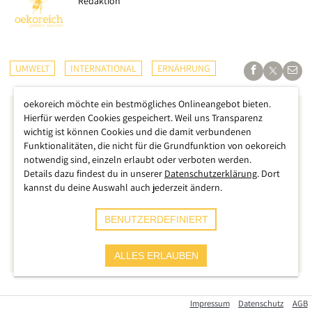
Redaktion
UMWELT
INTERNATIONAL
ERNÄHRUNG
oekoreich möchte ein bestmögliches Onlineangebot bieten.
Hierfür werden Cookies gespeichert. Weil uns Transparenz
wichtig ist können Cookies und die damit verbundenen
Funktionalitäten, die nicht für die Grundfunktion von oekoreich
notwendig sind, einzeln erlaubt oder verboten werden.
Details dazu findest du in unserer
Datenschutzerklärung
. Dort
kannst du deine Auswahl auch jederzeit ändern.
BENUTZERDEFINIERT
ALLES ERLAUBEN
Nach den vielen Dokumentationen, Büchern und Studien, die
Impressum
Datenschutz
AGB