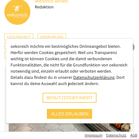
oekoreich
aktuell
Redaktion
GESUNDHEIT
ERNÄHRUNG
KONSUMENTENSCHUTZ
ÖSTERREICH
oekoreich möchte ein bestmögliches Onlineangebot bieten.
Hierfür werden Cookies gespeichert. Weil uns Transparenz
CHECKS & TESTS
wichtig ist können Cookies und die damit verbundenen
Funktionalitäten, die nicht für die Grundfunktion von oekoreich
notwendig sind, einzeln erlaubt oder verboten werden.
Details dazu findest du in unserer
Datenschutzerklärung
. Dort
kannst du deine Auswahl auch jederzeit ändern.
BENUTZERDEFINIERT
ALLES ERLAUBEN
Impressum
Datenschutz
AGB