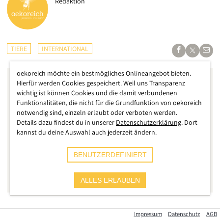
Redaktion
TIERE
INTERNATIONAL
oekoreich möchte ein bestmögliches Onlineangebot bieten.
Hierfür werden Cookies gespeichert. Weil uns Transparenz
wichtig ist können Cookies und die damit verbundenen
Funktionalitäten, die nicht für die Grundfunktion von oekoreich
notwendig sind, einzeln erlaubt oder verboten werden.
Details dazu findest du in unserer
Datenschutzerklärung
. Dort
kannst du deine Auswahl auch jederzeit ändern.
BENUTZERDEFINIERT
ALLES ERLAUBEN
Ein „
Zeichen gegen Grausamkeit
“ setzt jetzt das große
Impressum
Datenschutz
AGB