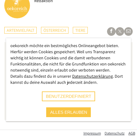
Redaktion
ARTENVIELFALT
ÖSTERREICH
TIERE
oekoreich möchte ein bestmögliches Onlineangebot bieten.
Hierfür werden Cookies gespeichert. Weil uns Transparenz
wichtig ist können Cookies und die damit verbundenen
Funktionalitäten, die nicht für die Grundfunktion von oekoreich
notwendig sind, einzeln erlaubt oder verboten werden.
Details dazu findest du in unserer
Datenschutzerklärung
. Dort
kannst du deine Auswahl auch jederzeit ändern.
BENUTZERDEFINIERT
ALLES ERLAUBEN
Schon wieder wurde ein Wildtier vergiftet, schon wieder in
Impressum
Datenschutz
AGB