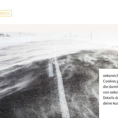
REICH
oekoreic
Cookies 
die damit
von oeko
Details d
deine Au