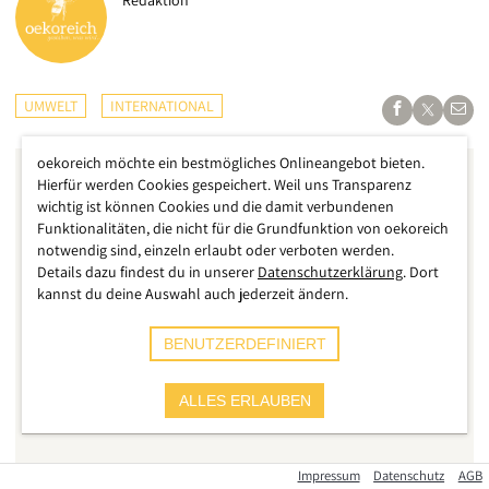
Redaktion
UMWELT
INTERNATIONAL
oekoreich möchte ein bestmögliches Onlineangebot bieten.
Hierfür werden Cookies gespeichert. Weil uns Transparenz
Youtube Videos
wichtig ist können Cookies und die damit verbundenen
Funktionalitäten, die nicht für die Grundfunktion von oekoreich
notwendig sind, einzeln erlaubt oder verboten werden.
Details dazu findest du in unserer
Datenschutzerklärung
. Dort
Diese Funktion speichert Cookies und benötigt deine
kannst du deine Auswahl auch jederzeit ändern.
Zustimmung. Mehr Informationen findest du in unserer
Datenschutzerklärung
BENUTZERDEFINIERT
ZUSTIMMEN
ALLES ERLAUBEN
Impressum
Datenschutz
AGB