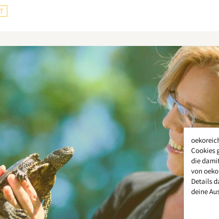
T
oekoreic
Cookies 
die damit
von oeko
Details d
deine Au