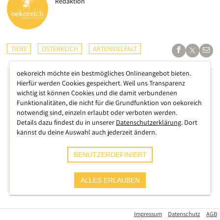
Redaktion
TIERE
ÖSTERREICH
ARTENVIELFALT
oekoreich möchte ein bestmögliches Onlineangebot bieten.
Hierfür werden Cookies gespeichert. Weil uns Transparenz
wichtig ist können Cookies und die damit verbundenen
Funktionalitäten, die nicht für die Grundfunktion von oekoreich
notwendig sind, einzeln erlaubt oder verboten werden.
Details dazu findest du in unserer
Datenschutzerklärung
. Dort
kannst du deine Auswahl auch jederzeit ändern.
BENUTZERDEFINIERT
ALLES ERLAUBEN
Bengalkatzen, Savannah-Katzen oder die Caracat:
Impressum
Datenschutz
AGB