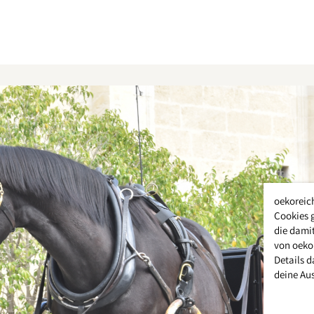
oekoreic
Cookies 
die damit
von oeko
Details d
deine Au