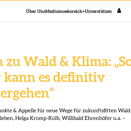
Über Uns
Medium
oekoreich+
Unterstützen
n zu Wald & Klima: „S
 kann es definitiv
tergehen“
kte & Appelle für neue Wege für zukunftsfitten Wald
eben, Helga Kromp-Kolb, Willibald Ehrenhöfer u.a. –